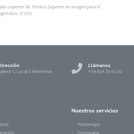
ado superior de Técnico Superior en Imagen para el
agnóstico. (TSID)
Dirección
Llámanos
Galera 1, Local 5 Almerimar
+34 624 29 62 82
Nuestros servicios
tros
Fisioterapia
ización
Osteopatía