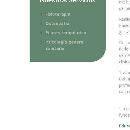
Nuestros Servicios
me he
del bi
Fisioterapia
Reali
Osteopatía
Radio
gustab
Pilates terapéutico
Psicología general
Despu
sanitaria
darle
de
Clí
clínica
Traba
traba
profe
cada d
“La c
funda
Educ